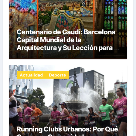
Centenario de Gaudí: Barcelona
Capital Mundial de la
Arquitectura y Su Lección para la
Innovación por Carlos Julio
Heydra Castillo
Actualidad
Deporte
Running Clubs Urbanos: Por Qué