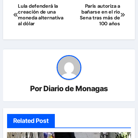
Navegación
Lula defenderá la
París autoriza a
creación de una
bañarse en el río
de
moneda alternativa
Sena tras más de
al dólar
100 años
entradas
Por
Diario de Monagas
Related Post