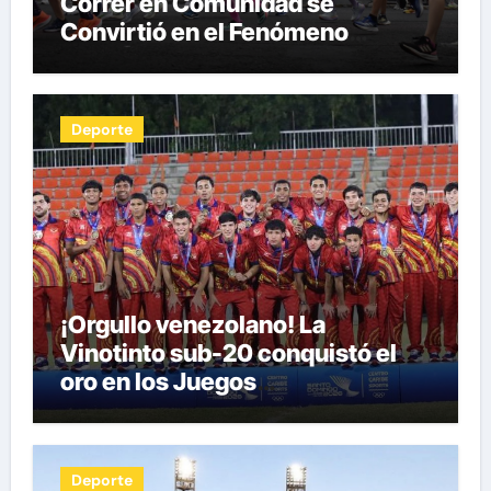
Correr en Comunidad se
Convirtió en el Fenómeno
Fitness del Siglo XXI por Herman
Pocaterra
Deporte
¡Orgullo venezolano! La
Vinotinto sub-20 conquistó el
oro en los Juegos
Centroamericanos y del Caribe
tras unos dramáticos penales
Deporte