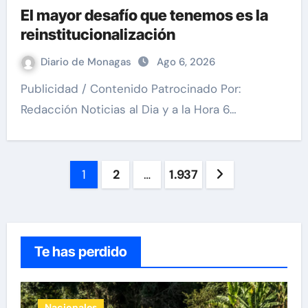
El mayor desafío que tenemos es la
reinstitucionalización
Diario de Monagas
Ago 6, 2026
Publicidad / Contenido Patrocinado Por:
Redacción Noticias al Dia y a la Hora 6…
Paginación
1
2
…
1.937
de
entradas
Te has perdido
Nacionales