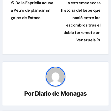
Navegación
De la Espriella acusa
La estremecedora
de
a Petro de planear un
historia del bebé que
golpe de Estado
nació entre los
entradas
escombros tras el
doble terremoto en
Venezuela
Por
Diario de Monagas