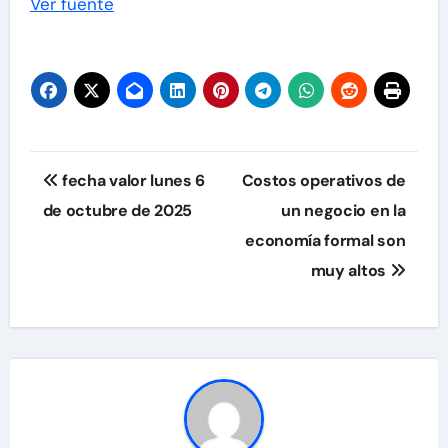
Ver fuente
Navegación
fecha valor lunes 6
Costos operativos de
de
de octubre de 2025
un negocio en la
economía formal son
entradas
muy altos