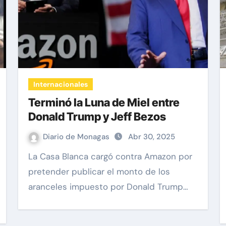
Internacionales
Terminó la Luna de Miel entre
Donald Trump y Jeff Bezos
Diario de Monagas
Abr 30, 2025
La Casa Blanca cargó contra Amazon por
pretender publicar el monto de los
aranceles impuesto por Donald Trump…