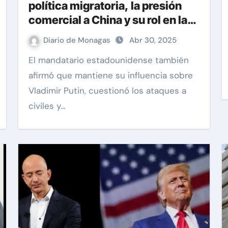
política migratoria, la presión
comercial a China y su rol en la
guerra en Ucrania
Diario de Monagas
Abr 30, 2025
El mandatario estadounidense también
afirmó que mantiene su influencia sobre
Vladimir Putin, cuestionó los ataques a
civiles y…