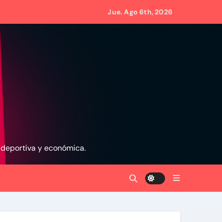
Jue. Ago 6th, 2026
namá
n La Guaira
, deportiva y económica.
 gobierno
eves 6 de agosto 2026