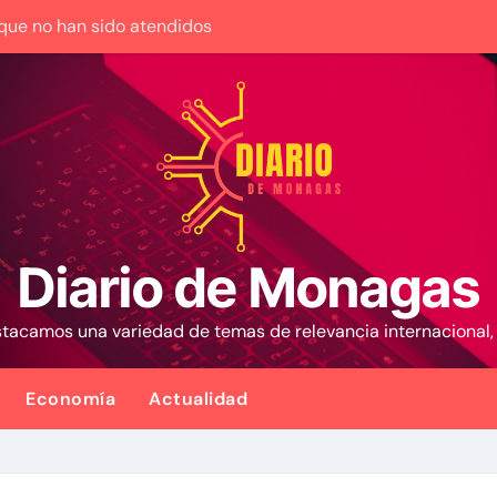
s que no han sido atendidos
anuda sus operaciones de carga con primer vuelo desde Pa
e su casa
con cáncer que creó una escuelita para niños damnificados e
a tras ser acosada y abusada por la pareja de su abuela
nfluencia para acelerar las elecciones en Venezuela
Diario de Monagas
 es la reinstitucionalización
estacamos una variedad de temas de relevancia internacional
venida’ a opositores que llegaron al país para diálogo con el
ra familias afectadas por los terremotos: Conoce el monto
Economía
Actualidad
iones Meteorológicas para las próximas 24 horas, de este ju