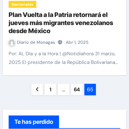
Nacionales
Plan Vuelta a la Patria retornará el
jueves más migrantes venezolanos
desde México
Diario de Monagas
Abr 1, 2025
Por: AL Día y a la Hora | @Notidiahora 31 marzo,
2025 El presidente de la República Bolivariana…
Paginación
1
…
64
65
de
entradas
Te has perdido