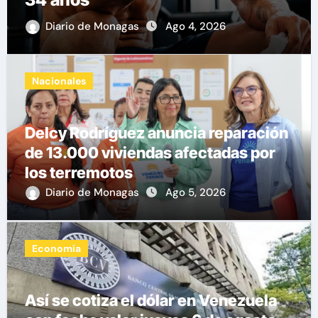
Diario de Monagas
Ago 4, 2026
Nacionales
Delcy Rodríguez anuncia reparación
de 13.000 viviendas afectadas por
los terremotos
Diario de Monagas
Ago 5, 2026
Economía
Así se cotiza el dólar en Venezuela