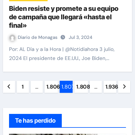
Biden resiste y promete a su equipo
de campaña que llegará «hasta el
final»
Diario de Monagas
Jul 3, 2024
Por: AL Día y a la Hora | @Notidiahora 3 julio,
2024 El presidente de EE.UU., Joe Biden,…
Paginación
1
…
1.806
1.807
1.808
…
1.936
de
entradas
Te has perdido