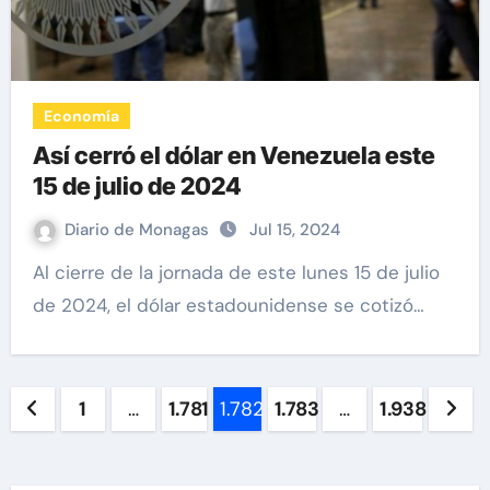
Economía
Así cerró el dólar en Venezuela este
15 de julio de 2024
Diario de Monagas
Jul 15, 2024
Al cierre de la jornada de este lunes 15 de julio
de 2024, el dólar estadounidense se cotizó…
Paginación
1
…
1.781
1.782
1.783
…
1.938
de