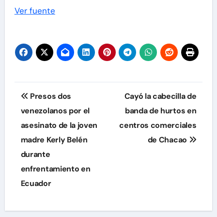
Ver fuente
Navegación
Presos dos
Cayó la cabecilla de
de
venezolanos por el
banda de hurtos en
asesinato de la joven
centros comerciales
entradas
madre Kerly Belén
de Chacao
durante
enfrentamiento en
Ecuador