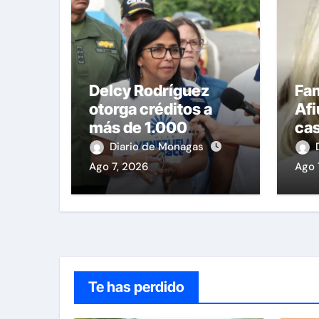
Delcy Rodríguez
Fam
otorga créditos a
Afi
más de 1.000
cas
comercios para
en
Diario de Monagas
apoyar a los
Ago 7, 2026
Ago 
emprendedores
afectados por los
terremotos
Te has perdido