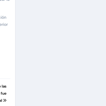
ción
erior
 las
 fue
al