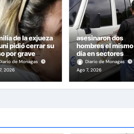
ilia de la exjueza
asesinaron dos
uni pidió cerrar su
hombres el mismo
o por grave
día en sectores
fermedad
vecinos
Diario de Monagas
Diario de Monagas
7, 2026
Ago 7, 2026