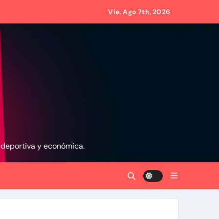
rededor de 420.000 barriles diarios
Vie. Ago 7th, 2026
de 70 años
, deportiva y económica.
scombros tras los terremotos
en La Guaira
ores afectados por los terremotos