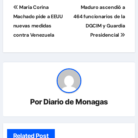
Navegación
María Corina
Maduro ascendió a
de
Machado pide a EEUU
464 funcionarios de la
nuevas medidas
DGCIM y Guardia
entradas
contra Venezuela
Presidencial
Por
Diario de Monagas
Related Post