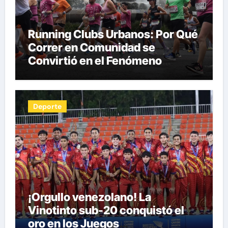
Running Clubs Urbanos: Por Qué
Correr en Comunidad se
Convirtió en el Fenómeno
Fitness del Siglo XXI por Herman
Pocaterra
Deporte
¡Orgullo venezolano! La
Vinotinto sub-20 conquistó el
oro en los Juegos