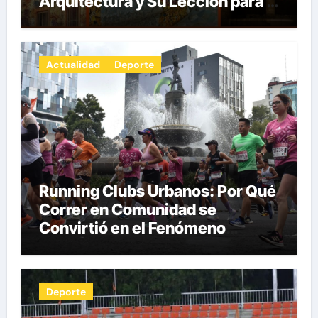
Arquitectura y Su Lección para la
Innovación por Carlos Julio
Heydra Castillo
Actualidad
Deporte
Running Clubs Urbanos: Por Qué
Correr en Comunidad se
Convirtió en el Fenómeno
Fitness del Siglo XXI por Herman
Pocaterra
Deporte