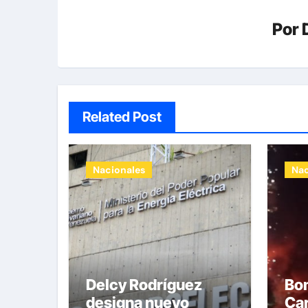
Por
Related Post
Nacionales
Nac
Delcy Rodríguez
Bo
designa nuevo
Ca