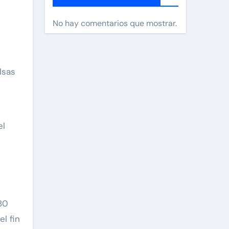
No hay comentarios que mostrar.
s
el
80
l fin