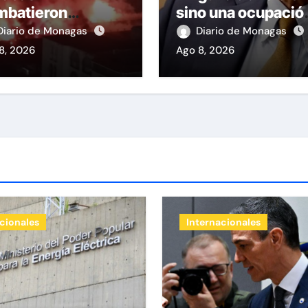
mbatieron
sino una ocupació
endio de gran
la fuerza
Diario de Monagas
Diario de Monagas
gnitud en zona
8, 2026
Ago 8, 2026
ustrial de El
nito
cionales
Internacionales