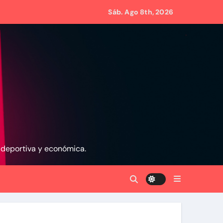
s Eléctricos
Sáb. Ago 8th, 2026
 retirar las restricciones
anito
via
, deportiva y económica.
 aranceles
d