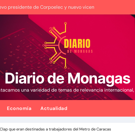
vo presidente de Corpoelec y nuevo viceministro de Servicio
los controles fronterizos con Italia tras el rechazo de Roma a
eron incendio de gran magnitud en zona industrial de El Ll
Manatee de Compañía Nacional de Gas de Trinidad y Tobago
en la 9na y superan 3-2 a Bravos en 10 innings tras larga llu
mas de alta precisión contra la industria militar en Kiev
Diario de Monagas
 transición sino una ocupación a la fuerza
estacamos una variedad de temas de relevancia internacional
iviendas tendrán una tasa de 5% y se analiza exoneración de
 causa contra la exjuex Afiuni
Economía
Actualidad
 millones de dólares a Colombia para un paquete de segurida
Clap que eran destinadas a trabajadores del Metro de Caracas