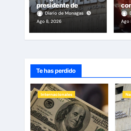
presidente de
co
Corpoelec y nuevo
inc
Diario de Monagas
viceministro de
ma
Ago 8, 2026
Ago 
Servicios Eléctricos
ind
Lla
Te has perdido
Internacionales
Na