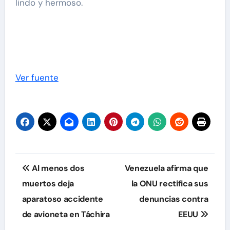
lindo y hermoso.
Ver fuente
Navegación
Al menos dos
Venezuela afirma que
de
muertos deja
la ONU rectifica sus
aparatoso accidente
denuncias contra
entradas
de avioneta en Táchira
EEUU