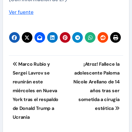
Ver fuente
Navegación
Marco Rubio y
¡Atroz! Fallece la
de
Sergei Lavrov se
adolescente Paloma
reunirán este
Nicole Arellano de 14
entradas
miércoles en Nueva
años tras ser
York tras el respaldo
sometida a cirugía
de Donald Trump a
estética
Ucrania