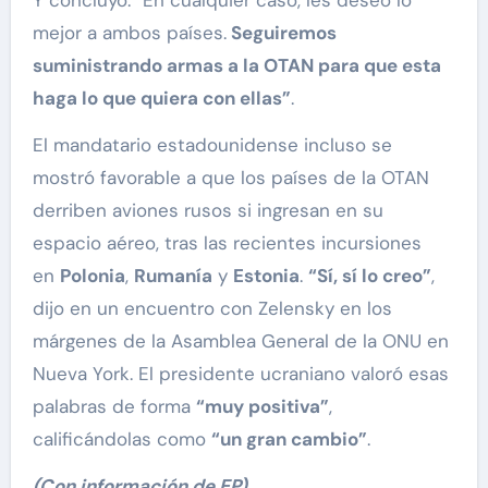
Y concluyó: “En cualquier caso, les deseo lo
mejor a ambos países.
Seguiremos
suministrando armas a la OTAN para que esta
haga lo que quiera con ellas”
.
El mandatario estadounidense incluso se
mostró favorable a que los países de la OTAN
derriben aviones rusos si ingresan en su
espacio aéreo, tras las recientes incursiones
en
Polonia
,
Rumanía
y
Estonia
.
“Sí, sí lo creo”
,
dijo en un encuentro con Zelensky en los
márgenes de la Asamblea General de la ONU en
Nueva York. El presidente ucraniano valoró esas
palabras de forma
“muy positiva”
,
calificándolas como
“un gran cambio”
.
(Con información de EP)