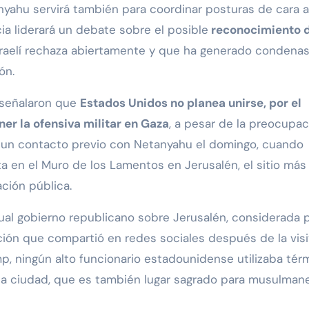
nyahu servirá también para coordinar posturas de cara a
a liderará un debate sobre el posible
reconocimiento 
israelí rechaza abiertamente y que ha generado condena
ón.
s señalaron que
Estados Unidos no planea unirse, por el
er la ofensiva militar en Gaza
, a pesar de la preocupac
vo un contacto previo con Netanyahu el domingo, cuando
a en el Muro de los Lamentos en Jerusalén, el sitio más
ción pública.
ctual gobierno republicano sobre Jerusalén, considerada p
ación que compartió en redes sociales después de la visi
ump, ningún alto funcionario estadounidense utilizaba tér
en la ciudad, que es también lugar sagrado para musulman