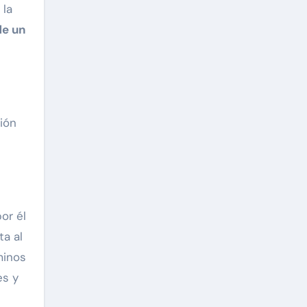
 la
de un
s
ión
or él
ta al
minos
es y