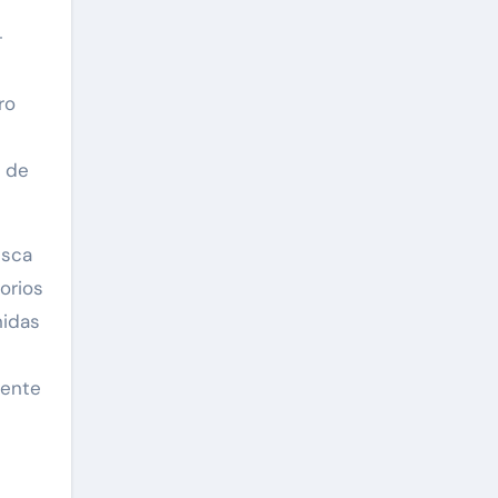
-
ro
s de
usca
torios
nidas
l
iente