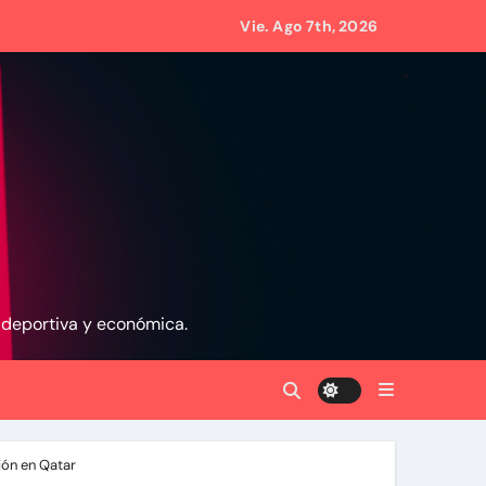
Vie. Ago 7th, 2026
1 países
eves 6 de agosto 2026
, deportiva y económica.
namá
la
ión en Qatar