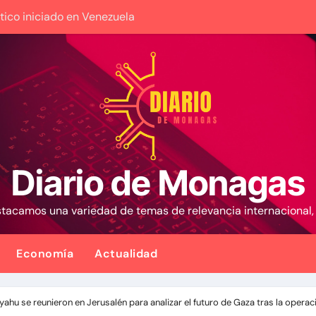
tico iniciado en Venezuela
nezuela con fecha valor viernes 7 de agosto de 2026
 exdiputados opositores de la AN de 2015
os insta a la banca a financiar la agricultura familiar
 café de «muy buena calidad» que está siendo exportado a 2
iones Meteorológicas para las próximas 24 horas, de este ju
Diario de Monagas
s que no han sido atendidos
estacamos una variedad de temas de relevancia internacional
anuda sus operaciones de carga con primer vuelo desde Pa
e su casa
Economía
Actualidad
lecieron metodología para el proceso de diálogo en Venezue
hu se reunieron en Jerusalén para analizar el futuro de Gaza tras la operac