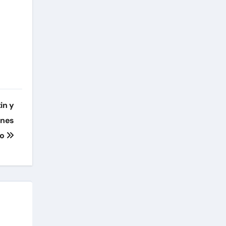
in y
ones
so