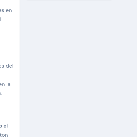
l
es del
en la
.
o el
gton