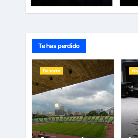
los
los
Te has perdido
Deporte
Na