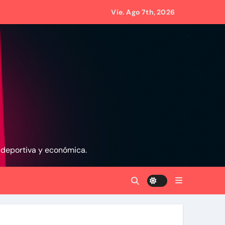
Vie. Ago 7th, 2026
scombros tras los terremotos
en La Guaira
namente sobre los avances alcanzado
la
, deportiva y económica.
de 70 años