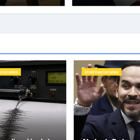
 escombros tras
 terremotos
cionales
Internacionales