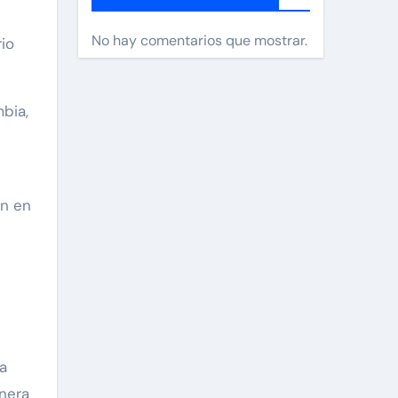
No hay comentarios que mostrar.
rio
mbia,
on en
a
anera