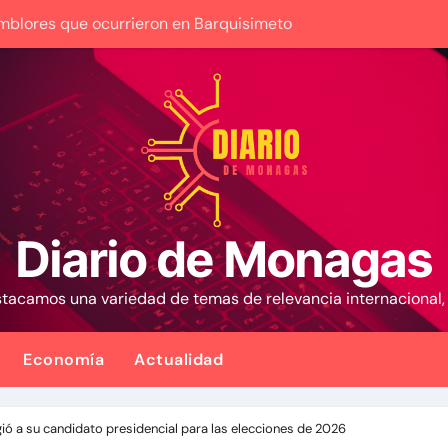
emblores que ocurrieron en Barquisimeto
umió la Presidencia en medio de una polarización
escate española que ayudó a buscar sobrevivientes bajo los e
eñora de las uñas bonitas’ 42 días después de los terremotos 
 y la oposición donde indican que informarán al país oportu
lecieron metodología para el proceso de diálogo en Venezue
Diario de Monagas
tico iniciado en Venezuela
estacamos una variedad de temas de relevancia internacional
nezuela con fecha valor viernes 7 de agosto de 2026
 exdiputados opositores de la AN de 2015
Economía
Actualidad
recibir los Juegos Centroamericanos y del Caribe tras mas 
ió a su candidato presidencial para las elecciones de 2026