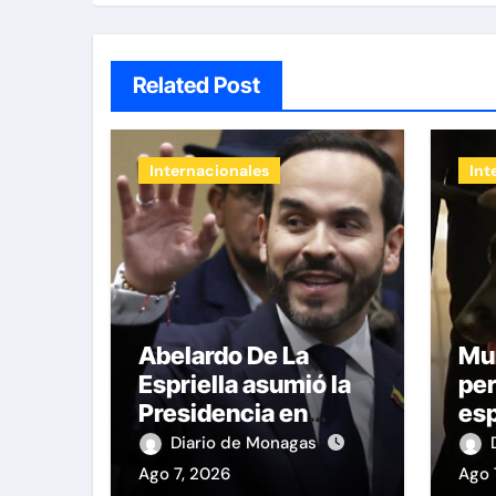
Related Post
Internacionales
Int
Abelardo De La
Mur
Espriella asumió la
per
Presidencia en
es
medio de una
a b
Diario de Monagas
polarización
sob
Ago 7, 2026
Ago 