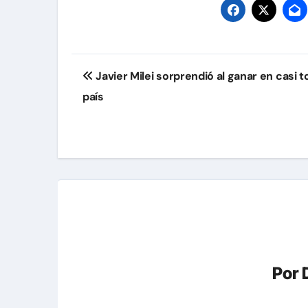
Navegación
Javier Milei sorprendió al ganar en casi t
de
país
entradas
Por