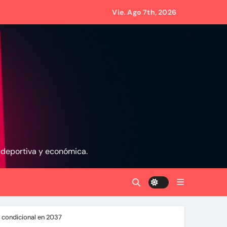
Vie. Ago 7th, 2026
ores afectados por los terremotos
rededor de 420.000 barriles diarios
de 70 años
, deportiva y económica.
d condicional en 2037