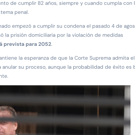
unto de cumplir 82 años, siempre y cuando cumpla con 
istema penal.
enado empezó a cumplir su condena el pasado 4 de agos
 la prisión domiciliaria por la violación de medidas
tá prevista para 2052
.
mantiene la esperanza de que la Corte Suprema admita el
anular su proceso, aunque la probabilidad de éxito es 
nte.