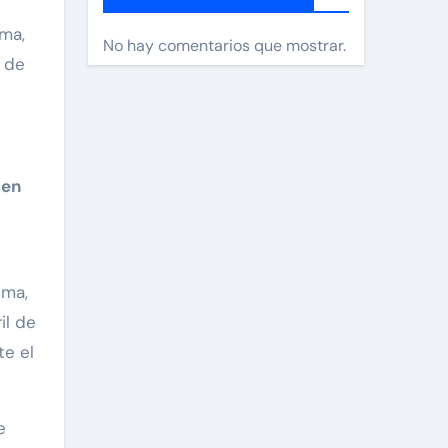
No hay comentarios que mostrar.
4 de
men
ema,
il de
te el
e