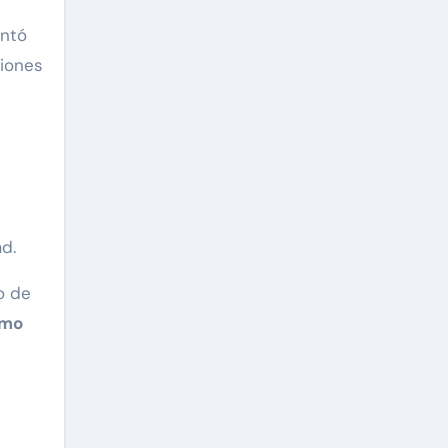
entó
ciones
d.
co de
omo