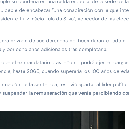
umple su condena en una celda especial de la sede de la
do culpable de encabezar “una conspiración con la que int
idente, Luiz Inácio Lula da Silva”, vencedor de las elec
ecerá privado de sus derechos políticos durante todo el
 y por ocho años adicionales tras completarla.
ca que el ex mandatario brasileño no podrá ejercer cargos
ncia, hasta 2060, cuando superaría los 100 años de eda
nfirmación de la sentencia, resolvió apartar al líder políti
y
suspender la remuneración que venía percibiendo c