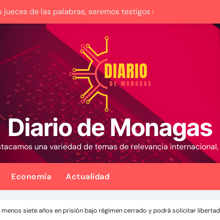
 jueces de las palabras, seremos testigos de los resultados’
ditos a más de 1.000 comercios para apoyar a los emprended
028 puede aumentar su producción en Venezuela y extraer al
 pidió cerrar su caso por grave enfermedad
l abogado sin experiencia que empezó a gobernar Colombia
mismo día en sectores vecinos
Diario de Monagas
recibir los Juegos Centroamericanos y del Caribe tras mas 
estacamos una variedad de temas de relevancia internacional
emblores que ocurrieron en Barquisimeto
umió la Presidencia en medio de una polarización
Economía
Actualidad
nicio del diálogo en Venezuela y destaca el respaldo de EEUU
menos siete años en prisión bajo régimen cerrado y podrá solicitar liberta