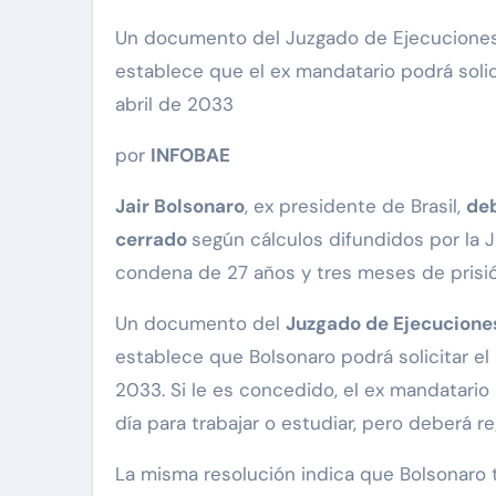
Un documento del Juzgado de Ejecuciones Penales de Brasilia, remitido el martes a la Corte Suprema,
establece que el ex mandatario podrá solici
abril de 2033
por
INFOBAE
Jair Bolsonaro
, ex presidente de Brasil,
deb
cerrado
según cálculos difundidos por la
condena de 27 años y tres meses de prisió
Un documento del
Juzgado de Ejecucione
establece que Bolsonaro podrá solicitar el b
2033. Si le es concedido, el ex mandatari
día para trabajar o estudiar, pero deberá re
La misma resolución indica que Bolsonaro te