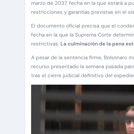
marzo de 2037, fecha en la que estará a p
restricciones y garantías previstas en el s
El documento oficial precisa que el cond
fecha en la que la Suprema Corte determinó
restrictivas.
La culminación de la pena es
A pesar de la sentencia firme, Bolsonaro 
recurso presentado la semana pasada para 
tras el cierre judicial definitivo del expedie