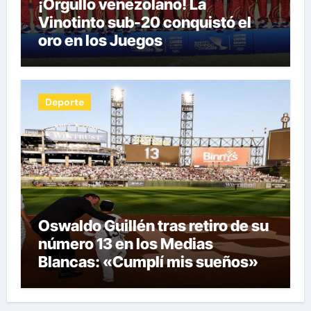
¡Orgullo venezolano! La
Vinotinto sub-20 conquistó el
oro en los Juegos
Centroamericanos y del Caribe
tras unos dramáticos penales
Deporte
Oswaldo Guillén tras retiro de su
número 13 en los Medias
Blancas: «Cumplí mis sueños»