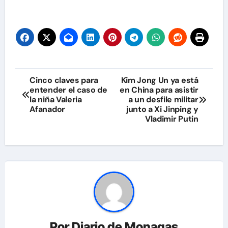
Navegación
Cinco claves para
Kim Jong Un ya está
entender el caso de
en China para asistir
de
la niña Valeria
a un desfile militar
Afanador
junto a Xi Jinping y
entradas
Vladimir Putin
Por
Diario de Monagas