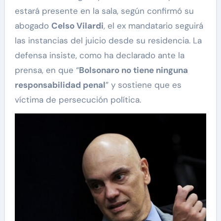
estará presente en la sala, según confirmó su
abogado
Celso Vilardi
, el ex mandatario seguirá
las instancias del juicio desde su residencia. La
defensa insiste, como ha declarado ante la
prensa, en que “
Bolsonaro no tiene ninguna
responsabilidad penal
” y sostiene que es
víctima de persecución política.