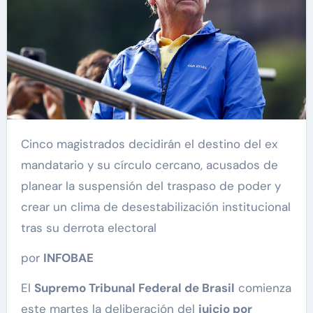
Cinco magistrados decidirán el destino del ex
mandatario y su círculo cercano, acusados de
planear la suspensión del traspaso de poder y
crear un clima de desestabilización institucional
tras su derrota electoral
por
INFOBAE
El
Supremo Tribunal Federal de Brasil
comienza
este martes la deliberación del
juicio por