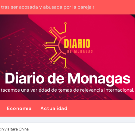
nfluencia para acelerar las elecciones en Venezuela
 es la reinstitucionalización
venida’ a opositores que llegaron al país para diálogo con el
ra familias afectadas por los terremotos: Conoce el monto
asesinato de una adolescente venezolana en reunión con am
nezuela con fecha valor jueves 6 de agosto de 2026
Diario de Monagas
e 0,73% tras acuerdo entre Irán y Omán sobre una nueva ruta
estacamos una variedad de temas de relevancia internacional
aración de 13.000 viviendas afectadas por los terremotos
con cáncer que creó una escuelita para niños damnificados e
Economía
Actualidad
in visitará China