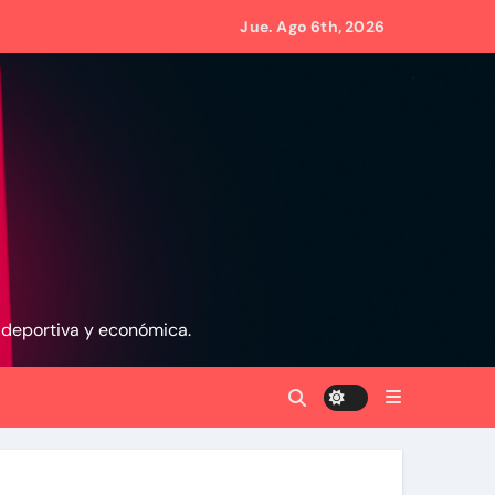
Jue. Ago 6th, 2026
 gobierno
igos
 en Ormuz
, deportiva y económica.
n La Guaira