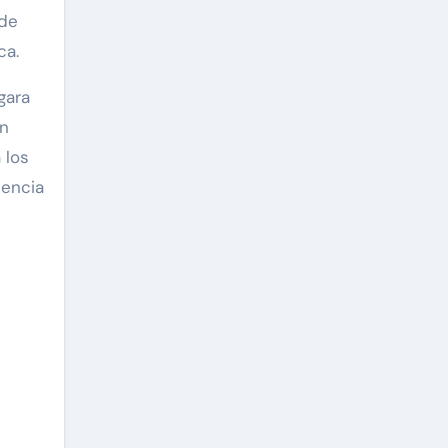
 de
ca.
gara
ín
 los
tencia