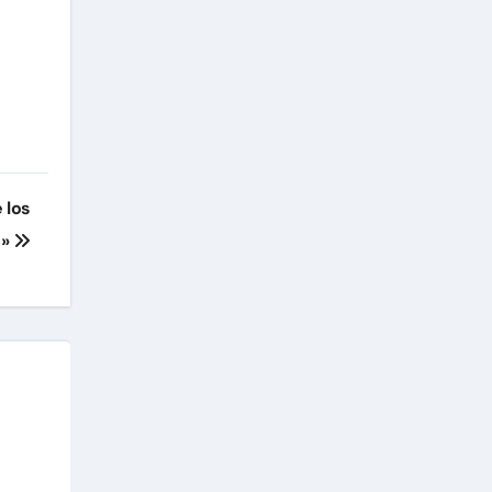
 los
s»