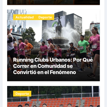
Innovación por Carlos Julio
Heydra Castillo
Actualidad
Deporte
Running Clubs Urbanos: Por Qué
Correr en Comunidad se
Convirtió en el Fenómeno
Fitness del Siglo XXI por Herman
Pocaterra
Deporte