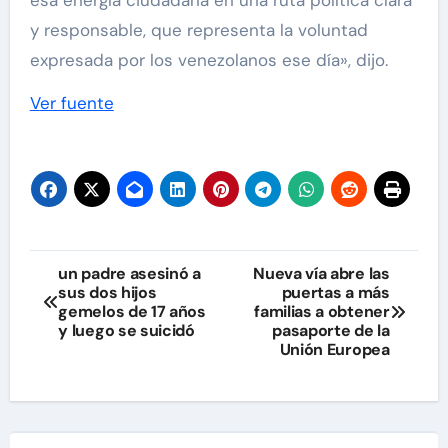
esa energía ciudadana en una ruta política clara
y responsable, que representa la voluntad
expresada por los venezolanos ese día», dijo.
Ver fuente
Navegación
un padre asesinó a
Nueva vía abre las
sus dos hijos
puertas a más
de
gemelos de 17 años
familias a obtener
y luego se suicidó
pasaporte de la
entradas
Unión Europea