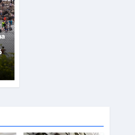
na
ón
uta