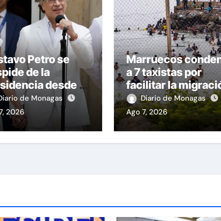
tavo Petro se
Marruecos conde
pide de la
a 7 taxistas por
sidencia desde la
facilitar la migraci
a de Nariño
irregular hacia Ce
Diario de Monagas
Diario de Monagas
7, 2026
Ago 7, 2026