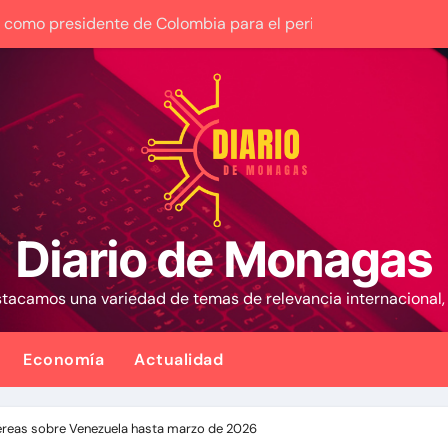
ura como presidente de Colombia para el periodo 2026-2030
 Venezuela entre el gobierno y la oposición
nezuela con fecha valor lunes 10 de agosto de 2026
 1,15%, con la vista puesta en el estrecho de Ormuz
Plan Crediticio con Subsidio Directo en encuentro con Junta
 la presidencia desde la Casa de Nariño
Diario de Monagas
cales activan el encuentro «Repensando a Venezuela» para i
estacamos una variedad de temas de relevancia internacional
y los futbolistas del Caracas Fútbol Club juntaron fuerzas par
lan habitacional por sismos ha beneficiado a unas 2.000 pe
Economía
Actualidad
 causa contra la exjuex Afiuni
aéreas sobre Venezuela hasta marzo de 2026