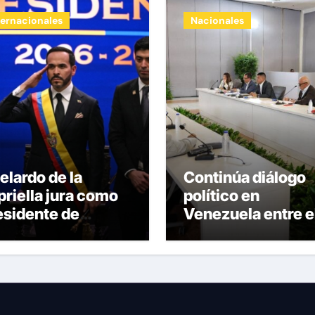
ternacionales
Nacionales
elardo de la
Continúa diálogo
priella jura como
político en
esidente de
Venezuela entre e
lombia para el
gobierno y la
riodo 2026-2030
oposición