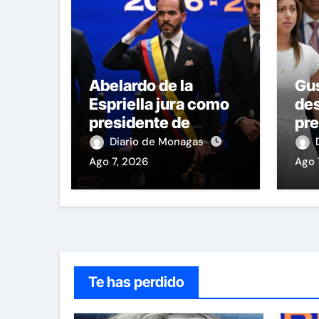
Abelardo de la
Gus
Espriella jura como
des
presidente de
pre
Colombia para el
Cas
Diario de Monagas
periodo 2026-2030
Ago 7, 2026
Ago 
Te has perdido