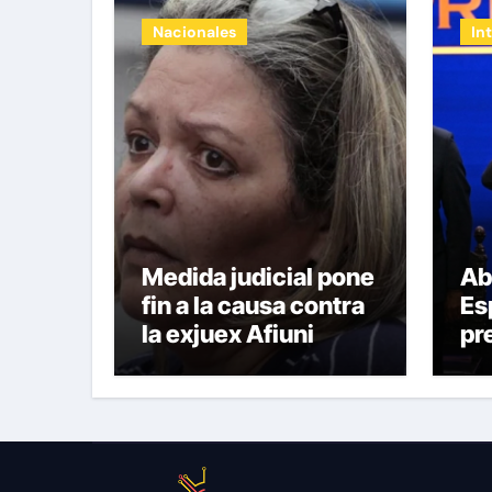
Nacionales
In
Medida judicial pone
Ab
fin a la causa contra
Es
la exjuex Afiuni
pr
Co
pe