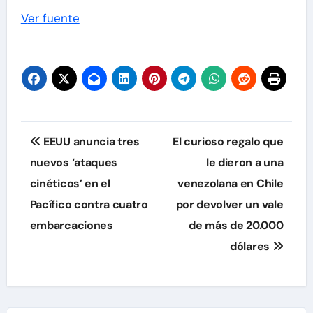
Ver fuente
Navegación
EEUU anuncia tres
El curioso regalo que
de
nuevos ‘ataques
le dieron a una
cinéticos’ en el
venezolana en Chile
entradas
Pacífico contra cuatro
por devolver un vale
embarcaciones
de más de 20.000
dólares