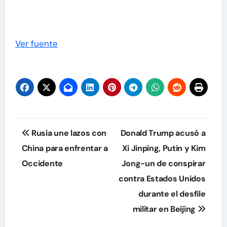
Ver fuente
Navegación
Rusia une lazos con
Donald Trump acusó a
de
China para enfrentar a
Xi Jinping, Putin y Kim
Occidente
Jong-un de conspirar
entradas
contra Estados Unidos
durante el desfile
militar en Beijing