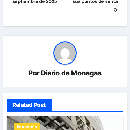
septiembre de 2025
sus puntos de venta
entradas
Por
Diario de Monagas
Related Post
Economía