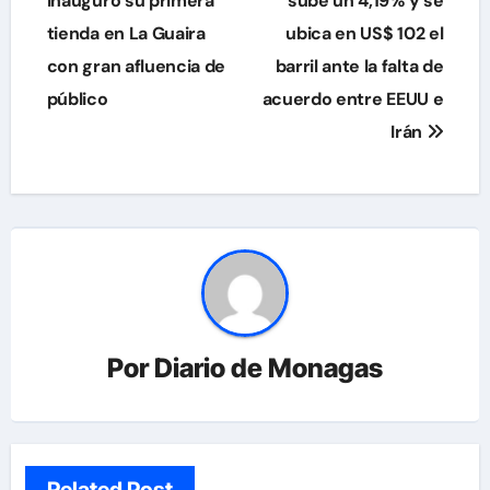
de
inauguró su primera
sube un 4,19% y se
tienda en La Guaira
ubica en US$ 102 el
entradas
con gran afluencia de
barril ante la falta de
público
acuerdo entre EEUU e
Irán
Por
Diario de Monagas
Related Post