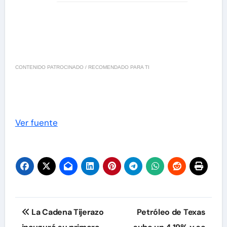
CONTENIDO PATROCINADO / RECOMENDADO PARA TI
Ver fuente
Navegación
La Cadena Tijerazo
Petróleo de Texas