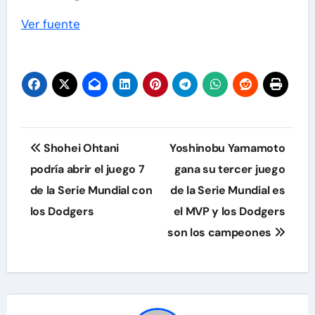
Ver fuente
Navegación
Shohei Ohtani
Yoshinobu Yamamoto
de
podría abrir el juego 7
gana su tercer juego
de la Serie Mundial con
de la Serie Mundial es
entradas
los Dodgers
el MVP y los Dodgers
son los campeones