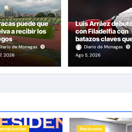
racas puede que
Luis Arráez debut
lva a recibir los
con Filadelfia con
egos
batazos claves qu
ntroamericanos y
dieron la victoria
Diario de Monagas
Diario de Monagas
 Caribe tras mas
ante Nacionales
7, 2026
Ago 5, 2026
70 años
ternacionales
Nacionales