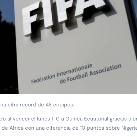
a cifra récord de 48 equipos.
do al vencer el lunes 1-0 a Guinea Ecuatorial gracias a u
 de África con una diferencia de 10 puntos sobre Nigeri