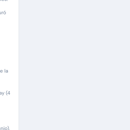
uró
e la
ay (4
nio),