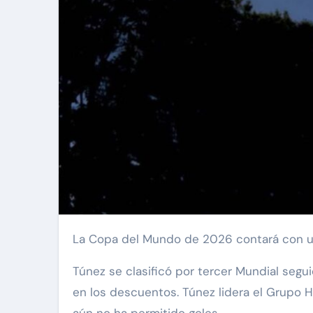
La Copa del Mundo de 2026 contará con un
Túnez se clasificó por tercer Mundial segui
en los descuentos. Túnez lidera el Grupo H