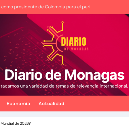
ura como presidente de Colombia para el periodo 2026-2030
 Venezuela entre el gobierno y la oposición
nezuela con fecha valor lunes 10 de agosto de 2026
 1,15%, con la vista puesta en el estrecho de Ormuz
Plan Crediticio con Subsidio Directo en encuentro con Junta
 la presidencia desde la Casa de Nariño
Diario de Monagas
cales activan el encuentro «Repensando a Venezuela» para i
estacamos una variedad de temas de relevancia internacional
y los futbolistas del Caracas Fútbol Club juntaron fuerzas par
lan habitacional por sismos ha beneficiado a unas 2.000 pe
Economía
Actualidad
 causa contra la exjuex Afiuni
a Mundial de 2026?