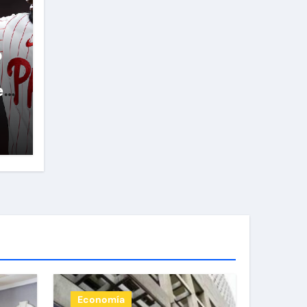
ó
e
Economía