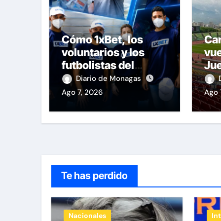
Cómo 1xBet, los
Ca
voluntarios y los
vue
futbolistas del
Ju
Caracas Fútbol Club
Ce
Diario de Monagas
juntaron fuerzas
del
Ago 7, 2026
Ago 
para ayudar a las
de 
familias de
Venezuela
Te has perdido
Nacionales
In