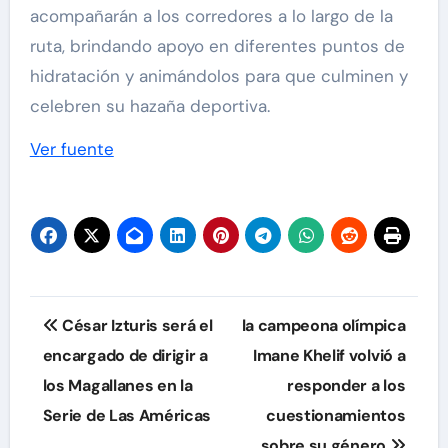
acompañarán a los corredores a lo largo de la
ruta, brindando apoyo en diferentes puntos de
hidratación y animándolos para que culminen y
celebren su hazaña deportiva.
Ver fuente
Navegación
César Izturis será el
la campeona olímpica
de
encargado de dirigir a
Imane Khelif volvió a
los Magallanes en la
responder a los
entradas
Serie de Las Américas
cuestionamientos
sobre su género