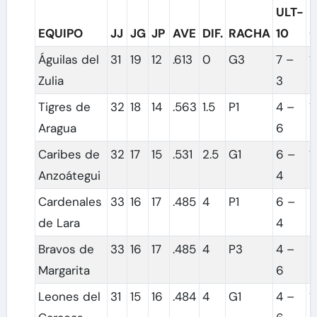
ULT-
EQUIPO
JJ
JG
JP
AVE
DIF.
RACHA
10
Águilas del
31
19
12
.613
0
G3
7 –
1
Zulia
3
6
Tigres de
32
18
14
.563
1.5
P1
4 –
1
Aragua
6
Caribes de
32
17
15
.531
2.5
G1
6 –
1
Anzoátegui
4
Cardenales
33
16
17
.485
4
P1
6 –
9
de Lara
4
Bravos de
33
16
17
.485
4
P3
4 –
9
Margarita
6
Leones del
31
15
16
.484
4
G1
4 –
1