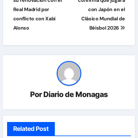
de
su renovación con el
confirma que jugará
Real Madrid por
con Japón en el
entradas
conflicto con Xabi
Clásico Mundial de
Alonso
Béisbol 2026
Por
Diario de Monagas
Related Post