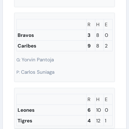
R
H
E
Bravos
3
8
0
Caribes
9
8
2
Yorvin Pantoja
G:
Carlos Suniaga
P:
R
H
E
Leones
6
10
0
Tigres
4
12
1