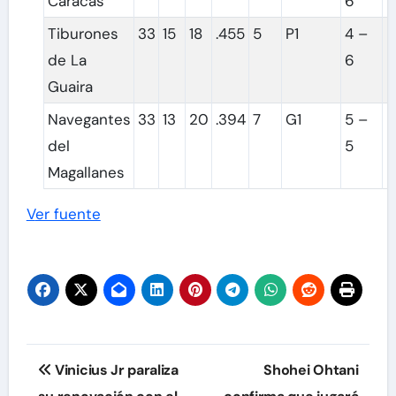
Caracas
6
8
Tiburones
33
15
18
.455
5
P1
4 –
8
de La
6
Guaira
Navegantes
33
13
20
.394
7
G1
5 –
8
del
5
Magallanes
Ver fuente
Navegación
Vinicius Jr paraliza
Shohei Ohtani