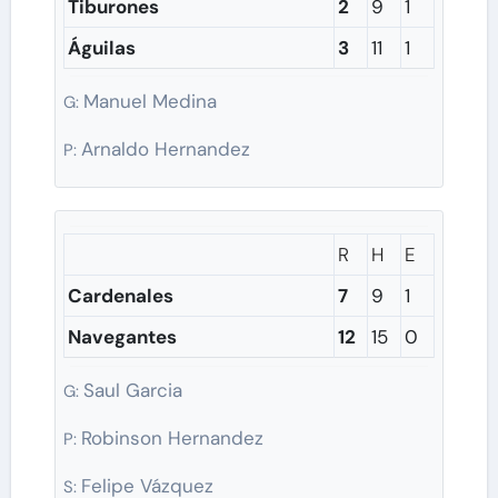
Tiburones
2
9
1
Águilas
3
11
1
Manuel Medina
G:
Arnaldo Hernandez
P:
R
H
E
Cardenales
7
9
1
Navegantes
12
15
0
Saul Garcia
G:
Robinson Hernandez
P:
Felipe Vázquez
S: