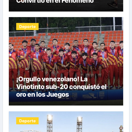
Convirtió en el Fenómeno
Fitness del Siglo XXI por Herman
Pocaterra
Deporte
¡Orgullo venezolano! La
Vinotinto sub-20 conquistó el
oro en los Juegos
Centroamericanos y del Caribe
tras unos dramáticos penales
Deporte