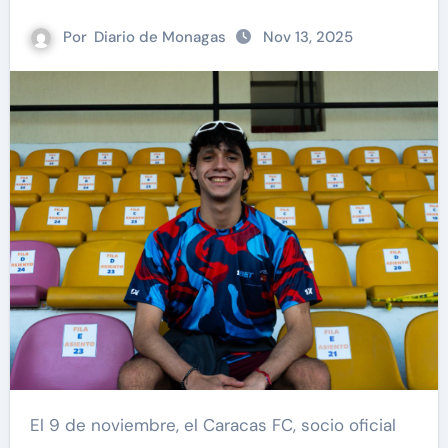
Por
Diario de Monagas
Nov 13, 2025
El 9 de noviembre, el Caracas FC, socio oficial