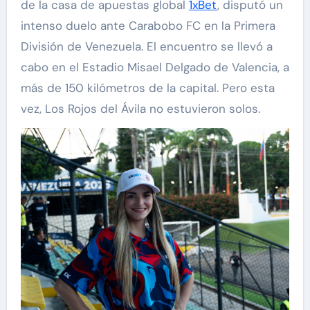
de la casa de apuestas global
1xBet
, disputó un
intenso duelo ante Carabobo FC en la Primera
División de Venezuela. El encuentro se llevó a
cabo en el Estadio Misael Delgado de Valencia, a
más de 150 kilómetros de la capital. Pero esta
vez, Los Rojos del Ávila no estuvieron solos.