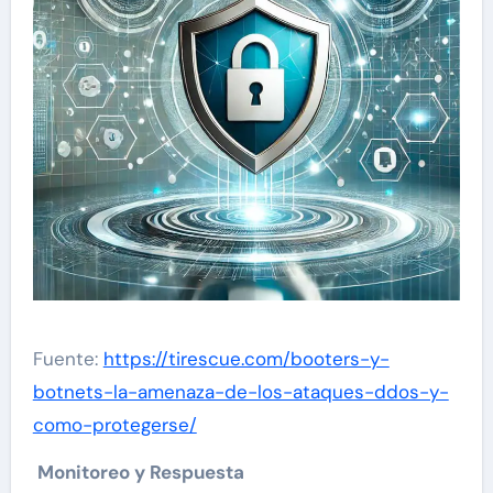
Fuente:
https://tirescue.com/booters-y-
botnets-la-amenaza-de-los-ataques-ddos-y-
como-protegerse/
Monitoreo y Respuesta