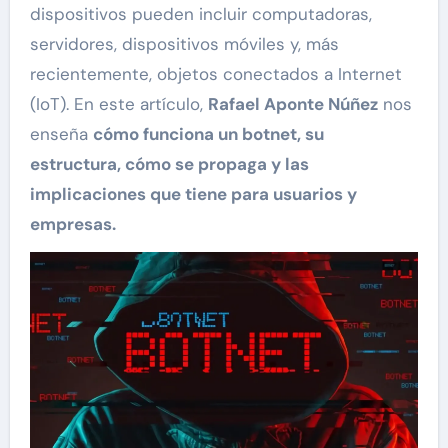
dispositivos pueden incluir computadoras,
servidores, dispositivos móviles y, más
recientemente, objetos conectados a Internet
(IoT). En este artículo,
Rafael Aponte Núñez
nos
enseña
cómo funciona un botnet, su
estructura, cómo se propaga y las
implicaciones que tiene para usuarios y
empresas.