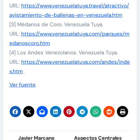
URL:
https://www.venezuelatuya.travel/atractivo/
avistamiento-de-ballenas-en-venezuela.htm
[3] Médanos de Coro. Venezuela Tuya.
URL:
https://www.venezuelatuya.com/parques/m
edanoscoro.htm
[4] Los Andes Venezolanos. Venezuela Tuya.
URL:
https://www.venezuelatuya.com/andes/inde
x.htm
Navegación
Ver fuente
de
entradas
Navegación
Javier Marcano
Aspectos Centrales