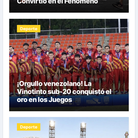
Convirtió en el Fenómeno
Fitness del Siglo XXI por Herman
Pocaterra
Deporte
¡Orgullo venezolano! La
Vinotinto sub-20 conquistó el
oro en los Juegos
Centroamericanos y del Caribe
tras unos dramáticos penales
Deporte