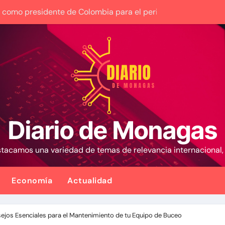
 Venezuela entre el gobierno y la oposición
nezuela con fecha valor lunes 10 de agosto de 2026
 1,15%, con la vista puesta en el estrecho de Ormuz
Plan Crediticio con Subsidio Directo en encuentro con Junta
 la presidencia desde la Casa de Nariño
cales activan el encuentro «Repensando a Venezuela» para i
Diario de Monagas
y los futbolistas del Caracas Fútbol Club juntaron fuerzas par
estacamos una variedad de temas de relevancia internacional
lan habitacional por sismos ha beneficiado a unas 2.000 pe
 causa contra la exjuex Afiuni
Economía
Actualidad
ejos Esenciales para el Mantenimiento de tu Equipo de Buceo