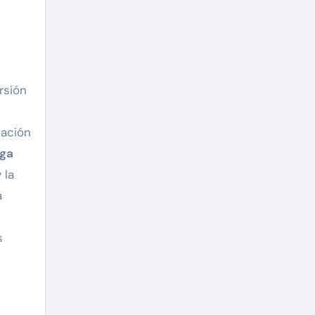
rsión
cación
rga
 la
a
s