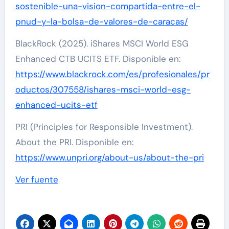
sostenible-una-vision-compartida-entre-el-
pnud-y-la-bolsa-de-valores-de-caracas/
BlackRock (2025). iShares MSCI World ESG
Enhanced CTB UCITS ETF. Disponible en:
https://www.blackrock.com/es/profesionales/pr
oductos/307558/ishares-msci-world-esg-
enhanced-ucits-etf
PRI (Principles for Responsible Investment).
About the PRI. Disponible en:
https://www.unpri.org/about-us/about-the-pri
Navegación
Ver fuente
de
entradas