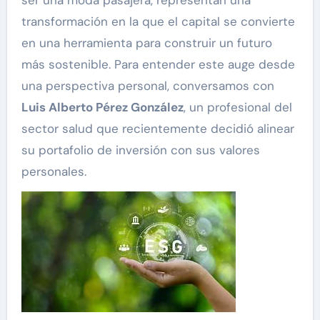
ser una moda pasajera, representan una
transformación en la que el capital se convierte
en una herramienta para construir un futuro
más sostenible. Para entender este auge desde
una perspectiva personal, conversamos con
Luis Alberto Pérez González
, un profesional del
sector salud que recientemente decidió alinear
su portafolio de inversión con sus valores
personales.