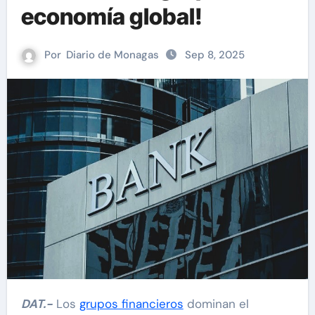
economía global!
Por
Diario de Monagas
Sep 8, 2025
DAT.-
Los
grupos financieros
dominan el