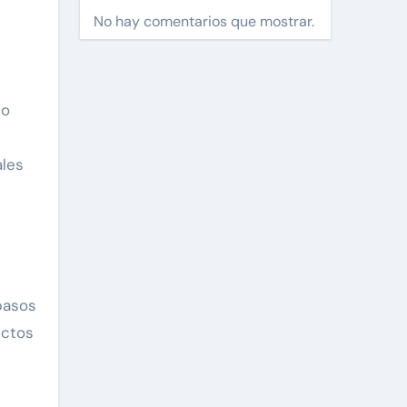
No hay comentarios que mostrar.
to
ales
pasos
ictos