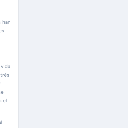
s han
es
 vida
strés
y
se
 el
al