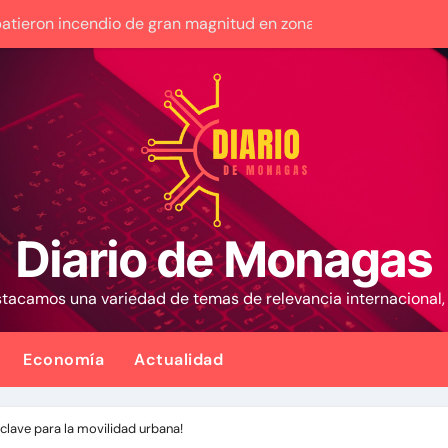
eron incendio de gran magnitud en zona industrial de El Ll
Manatee de Compañía Nacional de Gas de Trinidad y Tobago
en la 9na y superan 3-2 a Bravos en 10 innings tras larga llu
mas de alta precisión contra la industria militar en Kiev
 transición sino una ocupación a la fuerza
iviendas tendrán una tasa de 5% y se analiza exoneración de
Diario de Monagas
 causa contra la exjuex Afiuni
estacamos una variedad de temas de relevancia internacional
ura como presidente de Colombia para el periodo 2026-2030
 Venezuela entre el gobierno y la oposición
Economía
Actualidad
los controles fronterizos con Italia tras el rechazo de Roma a
a clave para la movilidad urbana!