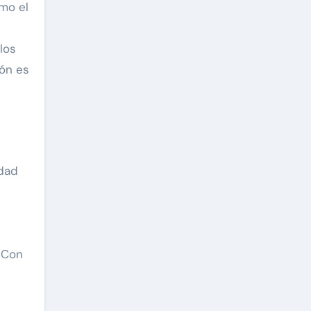
mo el
los
ión es
idad
 Con