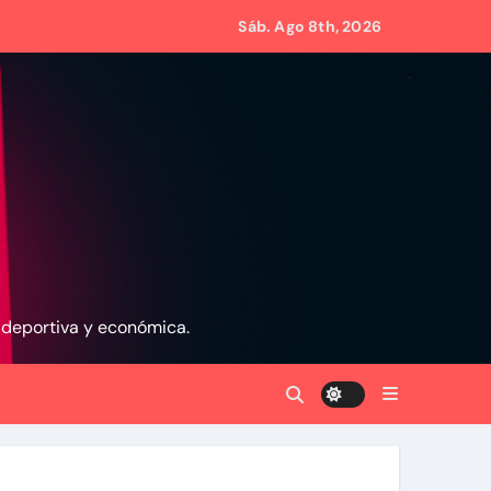
anito
Sáb. Ago 8th, 2026
via
 aranceles
, deportiva y económica.
 retirar las restricciones