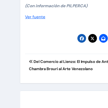
(Con información de PILPERCA)
Navegación
Ver fuente
de
entradas
Navegación
Del Comercio al Lienzo: El Impulso de An
de
Chambra Brouri al Arte Venezolano
entradas