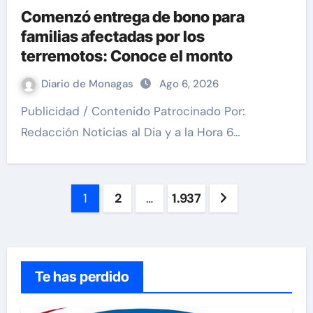
Comenzó entrega de bono para
familias afectadas por los
terremotos: Conoce el monto
Diario de Monagas
Ago 6, 2026
Publicidad / Contenido Patrocinado Por:
Redacción Noticias al Dia y a la Hora 6…
Paginación
1
2
…
1.937
de
entradas
Te has perdido